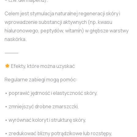
– tzw. dermapenu).
Celem jest stymulacja naturalnej regeneracji skóry i
wprowadzenie substancji aktywnych (np. kwasu
hialuronowego, peptydów, witamin) w głębsze warstwy
naskórka.
⸻
Efekty, które można uzyskać
Regularne zabiegi mogą pomóc:
• poprawić jędrność i elastyczność skóry,
• zmniejszyć drobne zmarszczki,
• wyrównać koloryt i strukturę skóry,
• zredukować blizny potrądzikowe lub rozstępy,