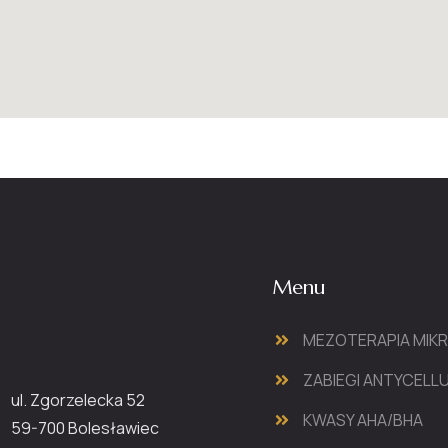
Menu
MEZOTERAPIA MIK
ZABIEGI ANTYCEL
ul. Zgorzelecka 52
KWASY AHA/BHA
59-700 Bolesławiec