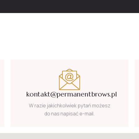
kontakt@permanentbrows.pl
W razie jakichkolwiek pytań możesz
do nas napisać e-mail.