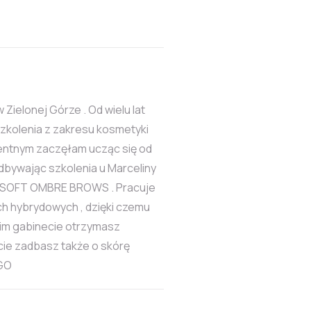
ielonej Górze . Od wielu lat
szkolenia z zakresu kosmetyki
nentnym zaczęłam ucząc się od
odbywając szkolenia u Marceliny
ji SOFT OMBRE BROWS . Pracuje
ch hybrydowych , dzięki czemu
oim gabinecie otrzymasz
cie zadbasz także o skórę
LGO