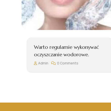
ywać
Czy mezoterapia mikroiglowa
jest skuteczna?
Admin
0 Comments