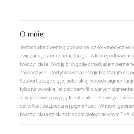
O mnie
Jestem absolwentką policealnej szkoły medycznej w Z
związana jestem z firmą thalgo , w której odbywam 
twarzy i ciała . Swoją przygodę z makijażem perma
najlepszych . Certyfikowaną linergistką stałam się 
Szubert ucząc się jej autorskiej metody pigmentac
tylko na wysokiej jakości certyfikowanych pigmenta
makijaż zawsze wygląda naturalnie . Po wizycie w m
certyfikat bezpiecznej pigmentacji . W moim gabine
twarzy i ciała dzięki zabiegom pielęgnacyjnym THA