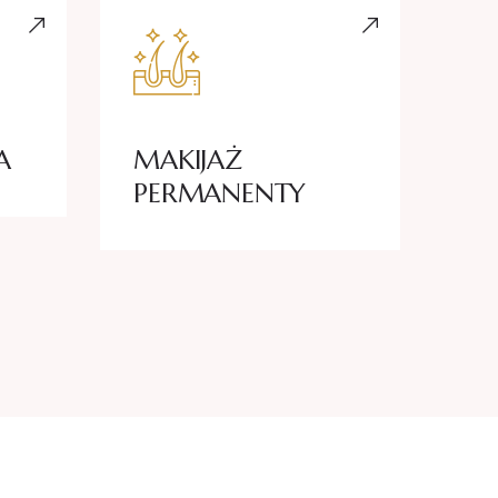
A
MAKIJAŻ
ZA
PERMANENTY