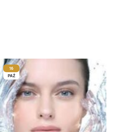
16
PAŹ