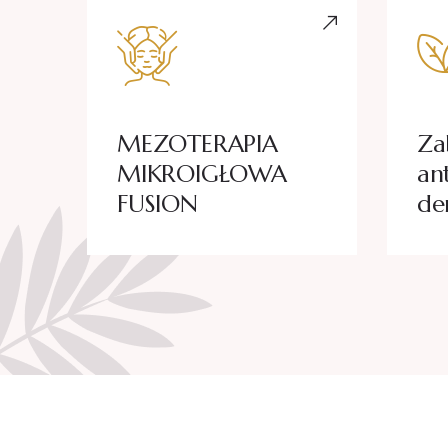
O
MEZOTERAPIA
Za
MIKROIGŁOWA
an
FUSION
de