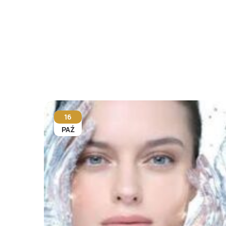
16
PAŹ