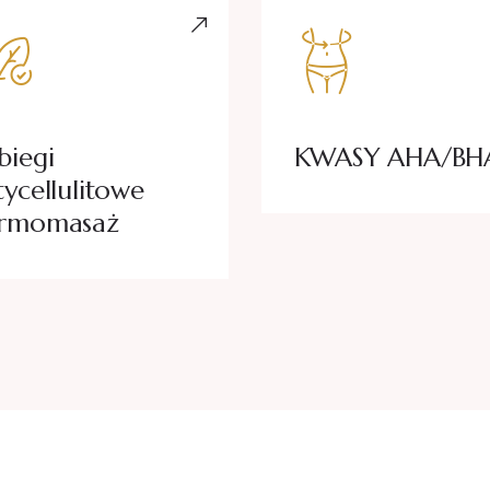
biegi
KWASY AHA/BH
tycellulitowe
rmomasaż