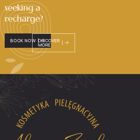
seeking a
recharge?
BOOK NOW
DISCOVER
MORE